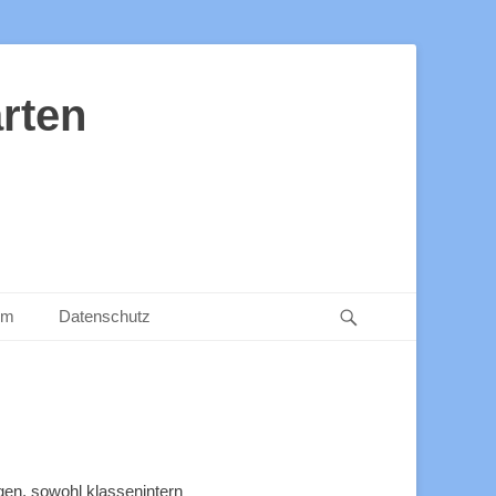
rten
Suchen
um
Datenschutz
gen, sowohl klassenintern