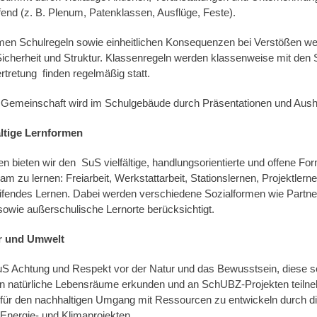
fend (z. B. Plenum, Patenklassen, Ausflüge, Feste).
en Schulregeln sowie einheitlichen Konsequenzen bei Verstößen wer
icherheit und Struktur. Klassenregeln werden klassenweise mit den S
rtretung finden regelmäßig statt.
 Gemeinschaft wird im Schulgebäude durch Präsentationen und Aush
ältige Lernformen
 bieten wir den SuS vielfältige, handlungsorientierte und offene Fo
am zu lernen: Freiarbeit, Werkstattarbeit, Stationslernen, Projektler
ifendes Lernen. Dabei werden verschiedene Sozialformen wie Partne
sowie außerschulische Lernorte berücksichtigt.
ur und Umwelt
SuS Achtung und Respekt vor der Natur und das Bewusstsein, diese 
en natürliche Lebensräume erkunden und an SchUBZ-Projekten teilne
 für den nachhaltigen Umgang mit Ressourcen zu entwickeln durch d
 Energie- und Klimaprojekten.