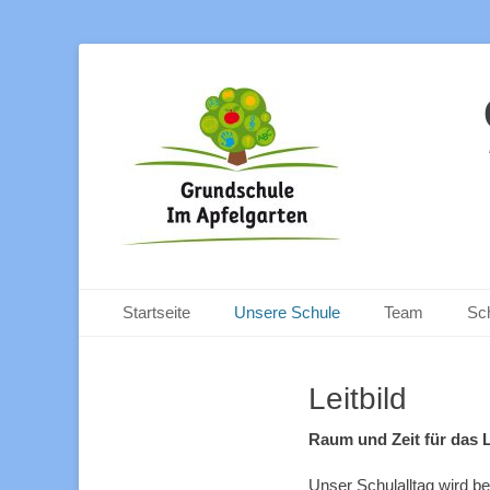
Primäres Menü
Zum
Startseite
Unsere Schule
Team
Sc
Inhalt
springen
Leitbild
Raum und Zeit für das 
Unser Schulalltag wird b